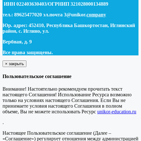
ИНН 022403630403/ОГРНИП 321028000134889
тел.: 89625477020 эл.почта 3@unikor.
company
Юр. адрес: 452410, Республика Башкортостан, Иглинский
район, с. Иглино, ул.
Вербная, д. 9
Все права защищены.
×
закрыть
Пользовательское соглашение
Внимание! Настоятельно рекомендуем прочитать текст
настоящего Соглашения! Использование Ресурса возможно
только на условиях настоящего Соглашения. Если Вы не
принимаете условия настоящего Соглашения в полном
объеме, Вы не можете использовать Ресурс
unikor-education.ru
.
Настоящее Пользовательское соглашение (Далее –
«Соглашение») регулирует отношения между администрацией