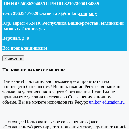
ИНН 022403630403/ОГРНИП 321028000134889
тел.: 89625477020 эл.почта 3@unikor.
company
Юр. адрес: 452410, Республика Башкортостан, Иглинский
район, с. Иглино, ул.
Вербная, д. 9
Все права защищены.
×
закрыть
Пользовательское соглашение
Внимание! Настоятельно рекомендуем прочитать текст
настоящего Соглашения! Использование Ресурса возможно
только на условиях настоящего Соглашения. Если Вы не
принимаете условия настоящего Соглашения в полном
объеме, Вы не можете использовать Ресурс
unikor-education.ru
.
Настоящее Пользовательское соглашение (Далее –
«Соглашение») регулирует отношения между администрацией