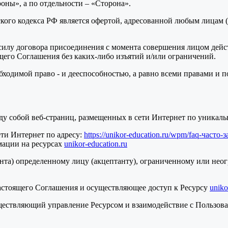
ны», а по отдельности – «Сторона».
кого кодекса РФ является офертой, адресованной любым лицам (
илу договора присоединения с момента совершения лицом дейст
щего Соглашения без каких-либо изъятий и/или ограничений.
обходимой право - и дееспособностью, а равно всеми правами 
ду собой веб-страниц, размещенных в сети Интернет по уникаль
ети Интернет по адресу:
https://unikor-education.ru/wpm/faq-част
мации на ресурсах
unikor-education.ru
нта) определенному лицу (акцептанту), ограниченному или неог
настоящего Соглашения и осуществляющее доступ к Ресурсу
uniko
ществляющий управление Ресурсом и взаимодействие с Пользова