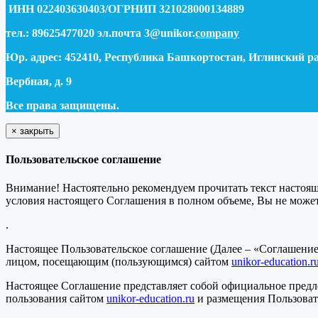
ИНН 022403630403/ОГРНИП 321028000134889
тел.: 89625477020 эл.почта 3@unikor.
company
Юр. адрес: 452410, Республика Башкортостан, Иглинский рай
Вербная, д. 9
Все права защищены.
×
закрыть
Пользовательское соглашение
Внимание! Настоятельно рекомендуем прочитать текст настоя
условия настоящего Соглашения в полном объеме, Вы не может
.
Настоящее Пользовательское соглашение (Далее – «Соглашени
лицом, посещающим (пользующимся) сайтом
unikor-education.r
Настоящее Соглашение представляет собой официальное предл
пользования сайтом
unikor-education.ru
и размещения Пользоват