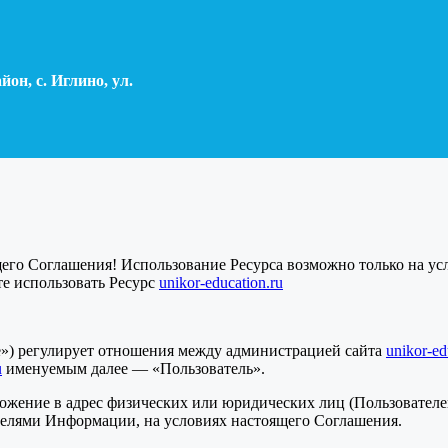
он, с. Иглино, ул.
щего Соглашения! Использование Ресурса возможно только на у
е использовать Ресурс
unikor-education.ru
е») регулирует отношения между администрацией сайта
unikor-ed
u
именуемым далее — «Пользователь».
ожение в адрес физических или юридических лиц (Пользовател
елями Информации, на условиях настоящего Соглашения.