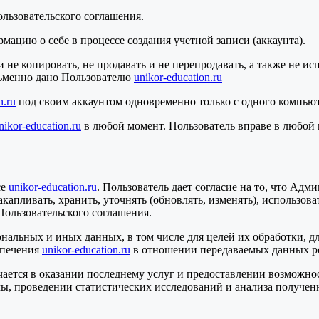
ользовательского соглашения.
мацию о себе в процессе создания учетной записи (аккаунта).
 и не копировать, не продавать и не перепродавать, а также не 
исьменно дано Пользователю
unikor-education.ru
n.ru
под своим аккаунтом одновременно только с одного компьют
nikor-education.ru
в любой момент. Пользователь вправе в любой 
се
unikor-education.ru
. Пользователь дает согласие на то, что Ад
акапливать, хранить, уточнять (обновлять, изменять), использов
Пользовательского соглашения.
сональных и иных данных, в том числе для целей их обработки,
спечения
unikor-education.ru
в отношении передаваемых данных ре
чается в оказании последнему услуг и предоставлении возможно
ы, проведении статистических исследований и анализа получен