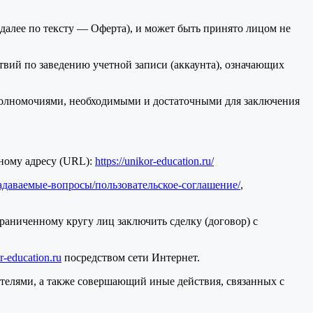
далее по тексту — Оферта), и может быть принято лицом не
вий по заведению учетной записи (аккаунта), означающих
и полномочиями, необходимыми и достаточными для заключения
ному адресу (URL):
https://unikor-education.ru/
о-задаваемые-вопросы/пользовательское-соглашение/
,
раниченному кругу лиц заключить сделку (договор) с
r-education.ru
посредством сети Интернет.
телями, а также совершающий иные действия, связанных с