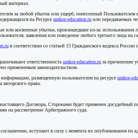
вый материал.
ателем за любой убыток или ущерб, понесенный Пользователем в
содержащихся на Ресурсе
unikor-education.ru
или передаваемых чер
ые или косвенные убытки, произошедшие из-за: использования 
зователя; заявления или поведение любого третьего лица на са
on.ru
в соответствии со статьей 15 Гражданского кодекса России 
граничивают ответственность
unikor-education.ru
за причинение уб
чено применимым законодательством.
бо информацию, размещенную пользователем на ресурсе
unikor-edu
 авторского права.
м настоящего Договора, Сторонами будет применен досудебный п
нами на рассмотрение Арбитражного суда.
 соглашению, вступают в силу с момента их опубликования по а