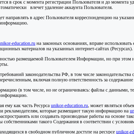
тся в срок с момента регистрации Пользователя и до момента у
оматически влечет удаление аккаунта Пользователя.
ет направлять в адрес Пользователя корреспонденцию на указ
 информацию.
unikor-education.ru
на законных основаниях, вправе использовать 
ционных материалов на указанных интернет-сайтах (Ресурсах).
тностью размещаемой Пользователем Информации, но при этом н
рты.
требований законодательства РФ, в том числе законодательства 
 перечисленным, включая полную ответственность за содержание
рмацию (в том числе, но не ограничиваясь: файлы с данными, текс
ю информацию.
ая ему как часть Ресурса
unikor-education.ru
, может являться объ
ли рекламодателям, которые размещают такую информацию на
un
, распространять или создавать производные работы на основе та
ны собственниками такого Содержания в соответствии с условия
 находящихся в свободном публичном доступе на ресурсе
unikor-ed