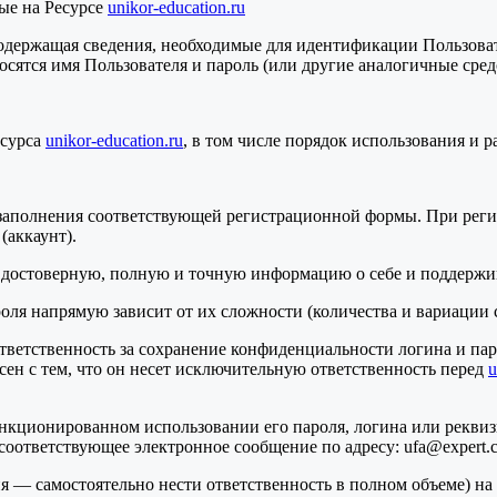
ые на Ресурсе
unikor-education.ru
, содержащая сведения, необходимые для идентификации Пользов
носятся имя Пользователя и пароль (или другие аналогичные сре
есурса
unikor-education.ru
, в том числе порядок использования и
м заполнения соответствующей регистрационной формы. При реги
(аккаунт).
ме достоверную, полную и точную информацию о себе и поддержи
пароля напрямую зависит от их сложности (количества и вариации 
т ответственность за сохранение конфиденциальности логина и п
асен с тем, что он несет исключительную ответственность перед
u
санкционированном использовании его пароля, логина или реквиз
 соответствующее электронное сообщение по адресу: ufa@expert
ния — самостоятельно нести ответственность в полном объеме) на