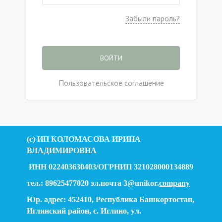
Забыли пароль?
ВОЙТИ
Пользовательское соглашение
(c) ИП КОЛОМАСОВА ИРИНА
ВЛАДИМИРОВНА
ИНН 022403630403/ОГРНИП 321028000134889
тел.: 89625477020 эл.почта 3@unikor.
company
Юр. адрес: 452410, Республика Башкортостан,
Иглинский район, с. Иглино, ул.