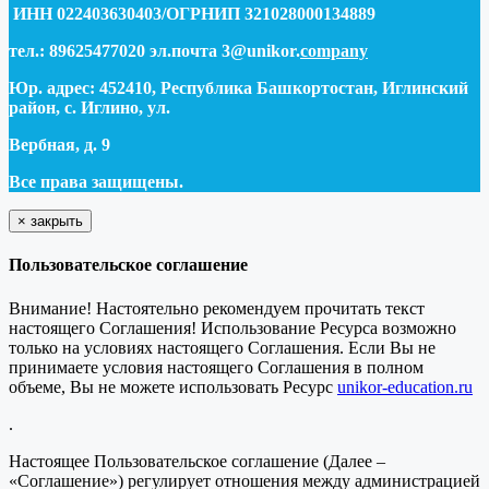
ИНН 022403630403/ОГРНИП 321028000134889
тел.: 89625477020 эл.почта 3@unikor.
company
Юр. адрес: 452410, Республика Башкортостан, Иглинский
район, с. Иглино, ул.
Вербная, д. 9
Все права защищены.
×
закрыть
Пользовательское соглашение
Внимание! Настоятельно рекомендуем прочитать текст
настоящего Соглашения! Использование Ресурса возможно
только на условиях настоящего Соглашения. Если Вы не
принимаете условия настоящего Соглашения в полном
объеме, Вы не можете использовать Ресурс
unikor-education.ru
.
Настоящее Пользовательское соглашение (Далее –
«Соглашение») регулирует отношения между администрацией