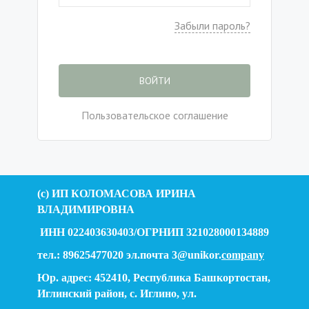
Забыли пароль?
ВОЙТИ
Пользовательское соглашение
(c) ИП КОЛОМАСОВА ИРИНА
ВЛАДИМИРОВНА
ИНН 022403630403/ОГРНИП 321028000134889
тел.: 89625477020 эл.почта 3@unikor.
company
Юр. адрес: 452410, Республика Башкортостан,
Иглинский район, с. Иглино, ул.