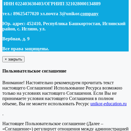
ИНН 022403630403/ОГРНИП 321028000134889
тел.: 89625477020 эл.почта 3@unikor.
company
Юр. адрес: 452410, Республика Башкортостан, Иглинский
район, с. Иглино, ул.
Вербная, д. 9
Все права защищены.
×
закрыть
Пользовательское соглашение
Внимание! Настоятельно рекомендуем прочитать текст
настоящего Соглашения! Использование Ресурса возможно
только на условиях настоящего Соглашения. Если Вы не
принимаете условия настоящего Соглашения в полном
объеме, Вы не можете использовать Ресурс
unikor-education.ru
.
Настоящее Пользовательское соглашение (Далее –
«Соглашение») регулирует отношения между администрацией