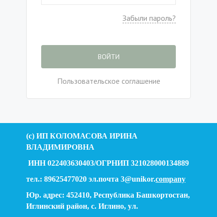
Забыли пароль?
ВОЙТИ
Пользовательское соглашение
(c) ИП КОЛОМАСОВА ИРИНА
ВЛАДИМИРОВНА
ИНН 022403630403/ОГРНИП 321028000134889
тел.: 89625477020 эл.почта 3@unikor.
company
Юр. адрес: 452410, Республика Башкортостан,
Иглинский район, с. Иглино, ул.