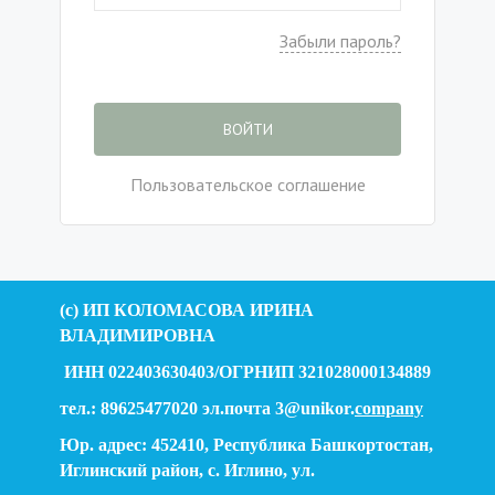
Забыли пароль?
ВОЙТИ
Пользовательское соглашение
(c) ИП КОЛОМАСОВА ИРИНА
ВЛАДИМИРОВНА
ИНН 022403630403/ОГРНИП 321028000134889
тел.: 89625477020 эл.почта 3@unikor.
company
Юр. адрес: 452410, Республика Башкортостан,
Иглинский район, с. Иглино, ул.