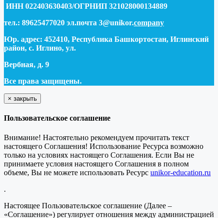
ИНН 022403630403/ОГРНИП 321028000134889
тел.: 89625477020 эл.почта 3@unikor.
company
Юр. адрес: 452410, Республика Башкортостан, Иглинский
район, с. Иглино, ул.
Вербная, д. 9
Все права защищены.
×
закрыть
Пользовательское соглашение
Внимание! Настоятельно рекомендуем прочитать текст
настоящего Соглашения! Использование Ресурса возможно
только на условиях настоящего Соглашения. Если Вы не
принимаете условия настоящего Соглашения в полном
объеме, Вы не можете использовать Ресурс
unikor-education.ru
.
Настоящее Пользовательское соглашение (Далее –
«Соглашение») регулирует отношения между администрацией