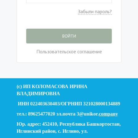
Забыли пароль?
ВОЙТИ
Пользовательское соглашение
(c) ИП КОЛОМАСОВА ИРИНА
ВЛАДИМИРОВНА
ИНН 022403630403/ОГРНИП 321028000134889
тел.: 89625477020 эл.почта 3@unikor.
company
Юр. адрес: 452410, Республика Башкортостан,
Иглинский район, с. Иглино, ул.