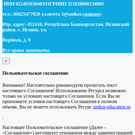
ИНН 022403630403/ОГРНИП 321028000134889
тел.: 89625477020 эл.почта 3@unikor.
company
Юр. адрес: 452410, Республика Башкортостан, Иглинский
район, с. Иглино, ул.
Вербная, д. 9
Все права защищены.
×
закрыть
Пользовательское соглашение
Внимание! Настоятельно рекомендуем прочитать текст
настоящего Соглашения! Использование Ресурса возможно
только на условиях настоящего Соглашения. Если Вы не
принимаете условия настоящего Соглашения в полном
объеме, Вы не можете использовать Ресурс
unikor-education.ru
.
Настоящее Пользовательское соглашение (Далее –
«Соглашение») регулирует отношения между администрацией