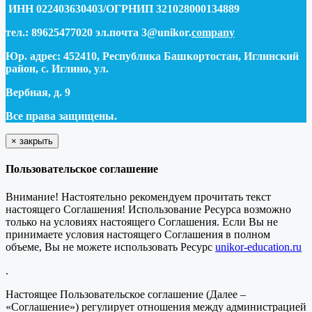
ИНН 022403630403/ОГРНИП 321028000134889
тел.: 89625477020 эл.почта 3@unikor.
company
Юр. адрес: 452410, Республика Башкортостан, Иглинский
район, с. Иглино, ул.
Вербная, д. 9
Все права защищены.
×
закрыть
Пользовательское соглашение
Внимание! Настоятельно рекомендуем прочитать текст
настоящего Соглашения! Использование Ресурса возможно
только на условиях настоящего Соглашения. Если Вы не
принимаете условия настоящего Соглашения в полном
объеме, Вы не можете использовать Ресурс
unikor-education.ru
.
Настоящее Пользовательское соглашение (Далее –
«Соглашение») регулирует отношения между администрацией