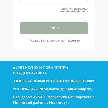
Забыли пароль?
ВОЙТИ
Пользовательское соглашение
(c) ИП КОЛОМАСОВА ИРИНА
ВЛАДИМИРОВНА
ИНН 022403630403/ОГРНИП 321028000134889
тел.: 89625477020 эл.почта 3@unikor.
company
Юр. адрес: 452410, Республика Башкортостан,
Иглинский район, с. Иглино, ул.