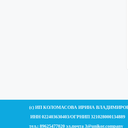
(c) ИП КОЛОМАСОВА ИРИНА ВЛАДИМИРО
ИНН 022403630403/ОГРНИП 321028000134889
тел.: 89625477020 эл.почта 3@unikor.
company