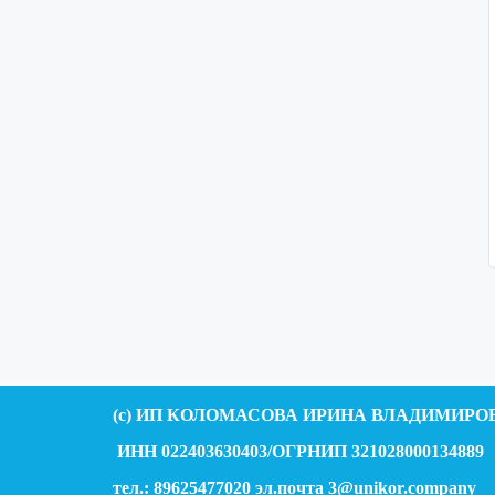
(c) ИП КОЛОМАСОВА ИРИНА ВЛАДИМИРО
ИНН 022403630403/ОГРНИП 321028000134889
тел.: 89625477020 эл.почта 3@unikor.
company