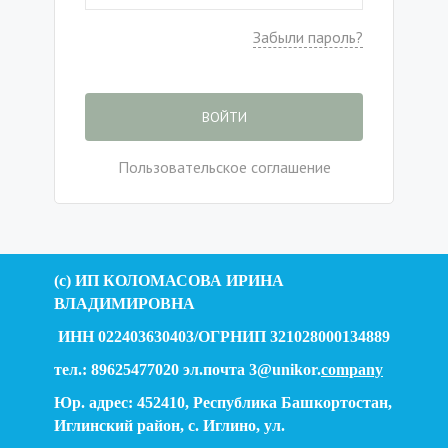
Забыли пароль?
ВОЙТИ
Пользовательское соглашение
(c) ИП КОЛОМАСОВА ИРИНА
ВЛАДИМИРОВНА
ИНН 022403630403/ОГРНИП 321028000134889
тел.: 89625477020 эл.почта 3@unikor.
company
Юр. адрес: 452410, Республика Башкортостан,
Иглинский район, с. Иглино, ул.