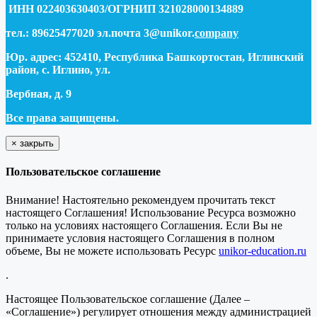
ИНН 022403630403/ОГРНИП 321028000134889
тел.: 89625477020 эл.почта 3@unikor.
company
Юр. адрес: 452410, Республика Башкортостан, Иглинский
район, с. Иглино, ул.
Вербная, д. 9
Все права защищены.
×
закрыть
Пользовательское соглашение
Внимание! Настоятельно рекомендуем прочитать текст
настоящего Соглашения! Использование Ресурса возможно
только на условиях настоящего Соглашения. Если Вы не
принимаете условия настоящего Соглашения в полном
объеме, Вы не можете использовать Ресурс
unikor-education.ru
.
Настоящее Пользовательское соглашение (Далее –
«Соглашение») регулирует отношения между администрацией